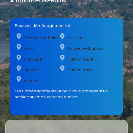
À Thonon-Les-Bains
Pour vos déménagements à :
Thonon-les-Bains
Les Gets
Evian
Bons-en-Chablais
Douvaine
Canton Vaud
Morzine
Canton Valais
Avoriaz
Les Déménagements Dubois vous proposent un
service sur mesure et de qualité.