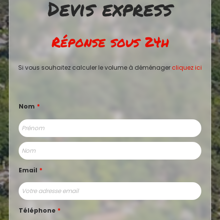
Devis express
Réponse sous 24h
Si vous souhaitez calculer le volume à déménager
cliquez ici
Nom
*
Prénom
Nom
Email
*
Téléphone
*