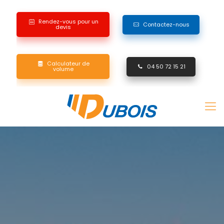
Rendez-vous pour un
Contactez-nous
devis
Calculateur de
04 50 72 15 21
volume