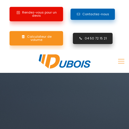
Rendez-vous pour un
Contactez-nous
devis
Calculateur de
04 50 72 15 21
volume